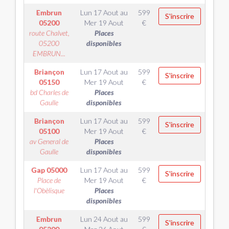
Embrun
Lun 17 Aout
au
599
S'inscrire
05200
Mer 19 Aout
€
route Chalvet,
Places
05200
disponibles
EMBRUN...
Briançon
Lun 17 Aout
au
599
S'inscrire
05150
Mer 19 Aout
€
bd Charles de
Places
Gaulle
disponibles
Briançon
Lun 17 Aout
au
599
S'inscrire
05100
Mer 19 Aout
€
av General de
Places
Gaulle
disponibles
Gap
05000
Lun 17 Aout
au
599
S'inscrire
Place de
Mer 19 Aout
€
l'Obèlisque
Places
disponibles
Embrun
Lun 24 Aout
au
599
S'inscrire