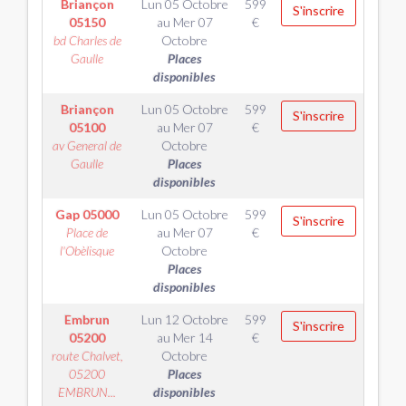
Briançon
Lun 05 Octobre
599
S'inscrire
05150
au
Mer 07
€
bd Charles de
Octobre
Gaulle
Places
disponibles
Briançon
Lun 05 Octobre
599
S'inscrire
05100
au
Mer 07
€
av General de
Octobre
Gaulle
Places
disponibles
Gap
05000
Lun 05 Octobre
599
S'inscrire
Place de
au
Mer 07
€
l'Obèlisque
Octobre
Places
disponibles
Embrun
Lun 12 Octobre
599
S'inscrire
05200
au
Mer 14
€
route Chalvet,
Octobre
05200
Places
EMBRUN...
disponibles