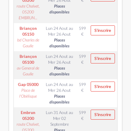
05200
Mer 26 Aout
€
route Chalvet,
Places
05200
disponibles
EMBRUN...
Briançon
Lun 24 Aout
au
599
S'inscrire
05150
Mer 26 Aout
€
bd Charles de
Places
Gaulle
disponibles
Briançon
Lun 24 Aout
au
599
S'inscrire
05100
Mer 26 Aout
€
av General de
Places
Gaulle
disponibles
Gap
05000
Lun 24 Aout
au
599
S'inscrire
Place de
Mer 26 Aout
€
l'Obèlisque
Places
disponibles
Embrun
Lun 31 Aout
au
599
S'inscrire
05200
Mer 02
€
route Chalvet,
Septembre
05200
Places