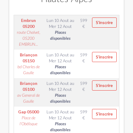
Embrun
Lun 10 Aout
au
599
S'inscrire
05200
Mer 12 Aout
€
route Chalvet,
Places
05200
disponibles
EMBRUN...
Briançon
Lun 10 Aout
au
599
S'inscrire
05150
Mer 12 Aout
€
bd Charles de
Places
Gaulle
disponibles
Briançon
Lun 10 Aout
au
599
S'inscrire
05100
Mer 12 Aout
€
av General de
Places
Gaulle
disponibles
Gap
05000
Lun 10 Aout
au
599
S'inscrire
Place de
Mer 12 Aout
€
l'Obèlisque
Places
disponibles