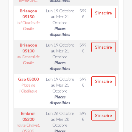
EMBRUN...
disponibles
Briançon
Lun 19 Octobre
599
S'inscrire
05150
au
Mer 21
€
bd Charles de
Octobre
Gaulle
Places
disponibles
Briançon
Lun 19 Octobre
599
S'inscrire
05100
au
Mer 21
€
av General de
Octobre
Gaulle
Places
disponibles
Gap
05000
Lun 19 Octobre
599
S'inscrire
Place de
au
Mer 21
€
l'Obèlisque
Octobre
Places
disponibles
Embrun
Lun 26 Octobre
599
S'inscrire
05200
au
Mer 28
€
route Chalvet,
Octobre
05200
Places