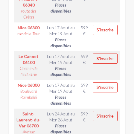
06340
Places
route des
disponibles
Crêtes
Nice
06300
Lun 17 Aout
au
599
S'inscrire
rue de la Tour
Mer 19 Aout
€
Places
disponibles
Le Cannet
Lun 17 Aout
au
599
S'inscrire
06100
Mer 19 Aout
€
Chemin de
Places
l'industrie
disponibles
Nice
06000
Lun 17 Aout
au
599
S'inscrire
Boulevard
Mer 19 Aout
€
Raimbaldi
Places
disponibles
Saint-
Lun 24 Aout
au
599
S'inscrire
Laurent-du-
Mer 26 Aout
€
Var
06700
Places
Avenue
disponibles