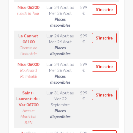
Nice
06300
Lun 24 Aout
au
599
S'inscrire
rue de la Tour
Mer 26 Aout
€
Places
disponibles
Le Cannet
Lun 24 Aout
au
599
S'inscrire
06100
Mer 26 Aout
€
Chemin de
Places
l'industrie
disponibles
Nice
06000
Lun 24 Aout
au
599
S'inscrire
Boulevard
Mer 26 Aout
€
Raimbaldi
Places
disponibles
Saint-
Lun 31 Aout
au
599
S'inscrire
Laurent-du-
Mer 02
€
Var
06700
Septembre
Avenue
Places
Maréchal
disponibles
JUIN