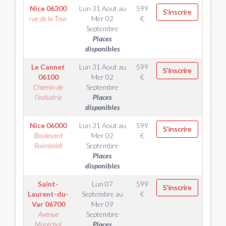
Nice
06300
Lun 31 Aout
au
599
S'inscrire
rue de la Tour
Mer 02
€
Septembre
Places
disponibles
Le Cannet
Lun 31 Aout
au
599
S'inscrire
06100
Mer 02
€
Chemin de
Septembre
l'industrie
Places
disponibles
Nice
06000
Lun 31 Aout
au
599
S'inscrire
Boulevard
Mer 02
€
Raimbaldi
Septembre
Places
disponibles
Saint-
Lun 07
599
S'inscrire
Laurent-du-
Septembre
au
€
Var
06700
Mer 09
Avenue
Septembre
Maréchal
Places