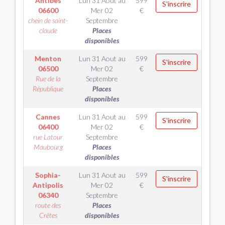
Antibes
Lun 31 Aout
au
599
S'inscrire
06600
Mer 02
€
chein de saint-
Septembre
claude
Places
disponibles
Menton
Lun 31 Aout
au
599
S'inscrire
06500
Mer 02
€
Rue de la
Septembre
République
Places
disponibles
Cannes
Lun 31 Aout
au
599
S'inscrire
06400
Mer 02
€
rue Latour
Septembre
Maubourg
Places
disponibles
Sophia-
Lun 31 Aout
au
599
S'inscrire
Antipolis
Mer 02
€
06340
Septembre
route des
Places
Crêtes
disponibles