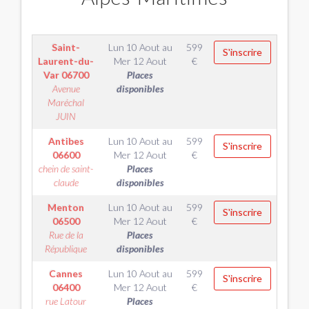
Saint-
Lun 10 Aout
au
599
S'inscrire
Laurent-du-
Mer 12 Aout
€
Var
06700
Places
Avenue
disponibles
Maréchal
JUIN
Antibes
Lun 10 Aout
au
599
S'inscrire
06600
Mer 12 Aout
€
chein de saint-
Places
claude
disponibles
Menton
Lun 10 Aout
au
599
S'inscrire
06500
Mer 12 Aout
€
Rue de la
Places
République
disponibles
Cannes
Lun 10 Aout
au
599
S'inscrire
06400
Mer 12 Aout
€
rue Latour
Places