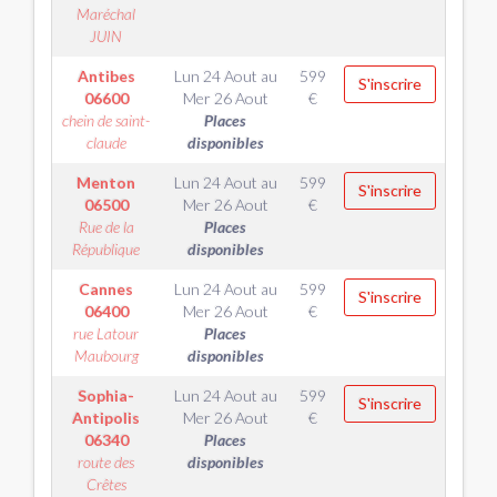
Maréchal
JUIN
Antibes
Lun 24 Aout
au
599
S'inscrire
06600
Mer 26 Aout
€
chein de saint-
Places
claude
disponibles
Menton
Lun 24 Aout
au
599
S'inscrire
06500
Mer 26 Aout
€
Rue de la
Places
République
disponibles
Cannes
Lun 24 Aout
au
599
S'inscrire
06400
Mer 26 Aout
€
rue Latour
Places
Maubourg
disponibles
Sophia-
Lun 24 Aout
au
599
S'inscrire
Antipolis
Mer 26 Aout
€
06340
Places
route des
disponibles
Crêtes