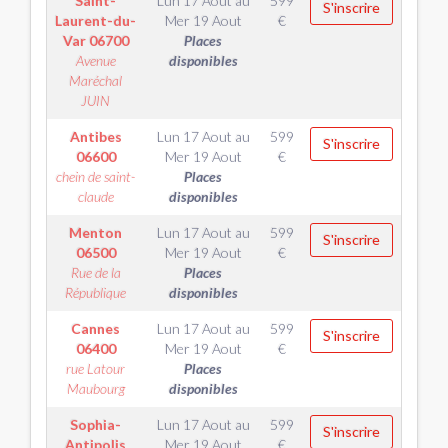
Saint-
Lun 17 Aout
au
599
S'inscrire
Laurent-du-
Mer 19 Aout
€
Var
06700
Places
Avenue
disponibles
Maréchal
JUIN
Antibes
Lun 17 Aout
au
599
S'inscrire
06600
Mer 19 Aout
€
chein de saint-
Places
claude
disponibles
Menton
Lun 17 Aout
au
599
S'inscrire
06500
Mer 19 Aout
€
Rue de la
Places
République
disponibles
Cannes
Lun 17 Aout
au
599
S'inscrire
06400
Mer 19 Aout
€
rue Latour
Places
Maubourg
disponibles
Sophia-
Lun 17 Aout
au
599
S'inscrire
Antipolis
Mer 19 Aout
€