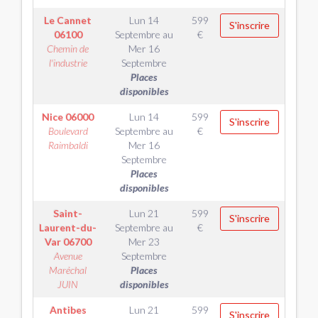
Le Cannet
Lun 14
599
S'inscrire
06100
Septembre
au
€
Chemin de
Mer 16
l'industrie
Septembre
Places
disponibles
Nice
06000
Lun 14
599
S'inscrire
Boulevard
Septembre
au
€
Raimbaldi
Mer 16
Septembre
Places
disponibles
Saint-
Lun 21
599
S'inscrire
Laurent-du-
Septembre
au
€
Var
06700
Mer 23
Avenue
Septembre
Maréchal
Places
JUIN
disponibles
Antibes
Lun 21
599
S'inscrire