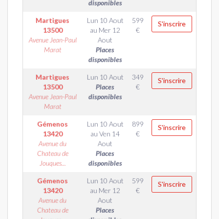
disponibles
Martigues
Lun 10 Aout
599
S'inscrire
13500
au
Mer 12
€
Avenue Jean-Paul
Aout
Marat
Places
disponibles
Martigues
Lun 10 Aout
349
S'inscrire
13500
Places
€
Avenue Jean-Paul
disponibles
Marat
Gémenos
Lun 10 Aout
899
S'inscrire
13420
au
Ven 14
€
Avenue du
Aout
Chateau de
Places
Jouques...
disponibles
Gémenos
Lun 10 Aout
599
S'inscrire
13420
au
Mer 12
€
Avenue du
Aout
Chateau de
Places