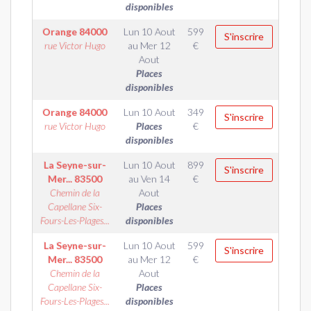
disponibles
Orange
84000
Lun 10 Aout
599
S'inscrire
rue Victor Hugo
au
Mer 12
€
Aout
Places
disponibles
Orange
84000
Lun 10 Aout
349
S'inscrire
rue Victor Hugo
Places
€
disponibles
La Seyne-sur-
Lun 10 Aout
899
S'inscrire
Mer...
83500
au
Ven 14
€
Chemin de la
Aout
Capellane Six-
Places
Fours-Les-Plages...
disponibles
La Seyne-sur-
Lun 10 Aout
599
S'inscrire
Mer...
83500
au
Mer 12
€
Chemin de la
Aout
Capellane Six-
Places
Fours-Les-Plages...
disponibles