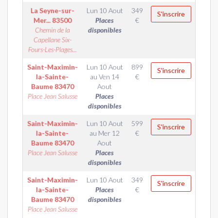
La Seyne-sur-
Lun 10 Aout
349
S'inscrire
Mer...
83500
Places
€
Chemin de la
disponibles
Capellane Six-
Fours-Les-Plages...
Saint-Maximin-
Lun 10 Aout
899
S'inscrire
la-Sainte-
au
Ven 14
€
Baume
83470
Aout
Place Jean Salusse
Places
disponibles
Saint-Maximin-
Lun 10 Aout
599
S'inscrire
la-Sainte-
au
Mer 12
€
Baume
83470
Aout
Place Jean Salusse
Places
disponibles
Saint-Maximin-
Lun 10 Aout
349
S'inscrire
la-Sainte-
Places
€
Baume
83470
disponibles
Place Jean Salusse