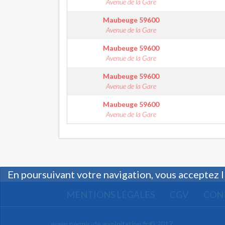
Avenue de la Gare
Maubeuge
59600
Avenue de la Gare
Maubeuge
59600
Avenue de la Gare
Maubeuge
59600
Avenue de la Gare
Maubeuge
59600
Avenue de la Gare
En poursuivant votre navigation, vous acceptez l
MENTIONS LÉGALES
CGV
CON
www.permis-de-exploitation.fr © 2017