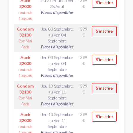
Auch
Jeu 27 Aout
au
Ven
399
S'inscrire
32000
28 Aout
€
route de
Places disponibles
Laussan
Condom
Jeu 03 Septembre
399
S'inscrire
32100
au
Ven 04
€
Rue Mal
Septembre
Foch
Places disponibles
Auch
Jeu 03 Septembre
399
S'inscrire
32000
au
Ven 04
€
route de
Septembre
Laussan
Places disponibles
Condom
Jeu 10 Septembre
399
S'inscrire
32100
au
Ven 11
€
Rue Mal
Septembre
Foch
Places disponibles
Auch
Jeu 10 Septembre
399
S'inscrire
32000
au
Ven 11
€
route de
Septembre
Laussan
Places disponibles