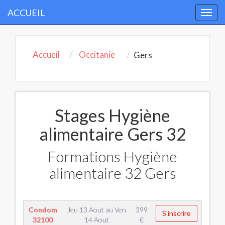
ACCUEIL
Togg
navi
Accueil
Occitanie
Gers
Stages Hygiène
alimentaire Gers 32
Formations Hygiène
alimentaire 32 Gers
Condom
Jeu 13 Aout
au
Ven
399
S'inscrire
32100
14 Aout
€