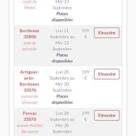
route du
Mer 23
Médoc
Septembre
Places
disponibles
Bordeaux
Lun 21
599
S'inscrire
33800
Septembre
au
€
quai de
Mer 23
paludate
Septembre
Places
disponibles
Artigues-
Lun 28
599
S'inscrire
près-
Septembre
au
€
Bordeaux
Mer 30
33370
Septembre
avenue de
Places
Virecourt
disponibles
Pessac
Lun 28
599
S'inscrire
33370
Septembre
au
€
avenue Antoine
Mer 30
Becquerel
Septembre