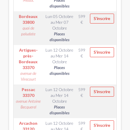
Médoc
Places
disponibles
Bordeaux
Lun 05 Octobre
599
S'inscrire
33800
au
Mer 07
€
quai de
Octobre
paludate
Places
disponibles
Artigues-
Lun 12 Octobre
599
S'inscrire
près-
au
Mer 14
€
Bordeaux
Octobre
33370
Places
avenue de
disponibles
Virecourt
Pessac
Lun 12 Octobre
599
S'inscrire
33370
au
Mer 14
€
avenue Antoine
Octobre
Becquerel
Places
disponibles
Arcachon
Lun 12 Octobre
599
S'inscrire
33120
au
Mer 14
€