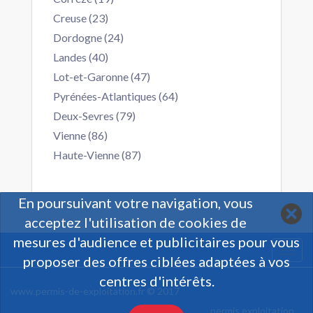
Creuse (23)
Dordogne (24)
Landes (40)
Lot-et-Garonne (47)
Pyrénées-Atlantiques (64)
Deux-Sevres (79)
Vienne (86)
Haute-Vienne (87)
En poursuivant votre navigation, vous
acceptez l'utilisation de cookies de
mesures d'audience et publicitaires pour vous
Togg
proposer des offres ciblées adaptées à vos
navi
centres d'intérêts.
www.permis-de-exploitation.fr © 2017
permis exploitation