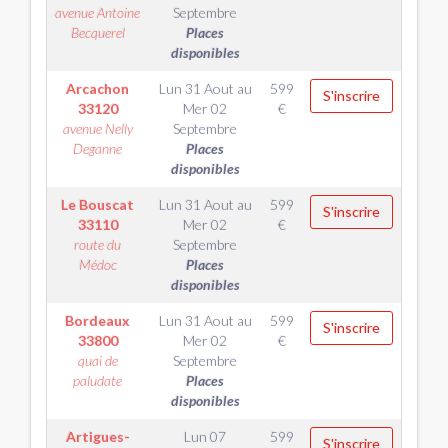
avenue Antoine
Septembre
Becquerel
Places
disponibles
Arcachon
Lun 31 Aout
au
599
S'inscrire
33120
Mer 02
€
avenue Nelly
Septembre
Deganne
Places
disponibles
Le Bouscat
Lun 31 Aout
au
599
S'inscrire
33110
Mer 02
€
route du
Septembre
Médoc
Places
disponibles
Bordeaux
Lun 31 Aout
au
599
S'inscrire
33800
Mer 02
€
quai de
Septembre
paludate
Places
disponibles
Artigues-
Lun 07
599
S'inscrire