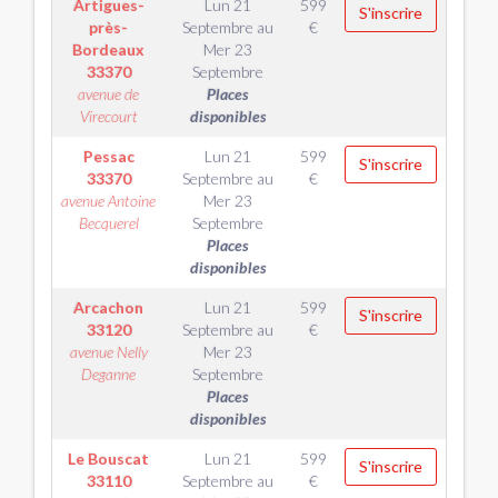
Artigues-
Lun 21
599
S'inscrire
près-
Septembre
au
€
Bordeaux
Mer 23
33370
Septembre
avenue de
Places
Virecourt
disponibles
Pessac
Lun 21
599
S'inscrire
33370
Septembre
au
€
avenue Antoine
Mer 23
Becquerel
Septembre
Places
disponibles
Arcachon
Lun 21
599
S'inscrire
33120
Septembre
au
€
avenue Nelly
Mer 23
Deganne
Septembre
Places
disponibles
Le Bouscat
Lun 21
599
S'inscrire
33110
Septembre
au
€