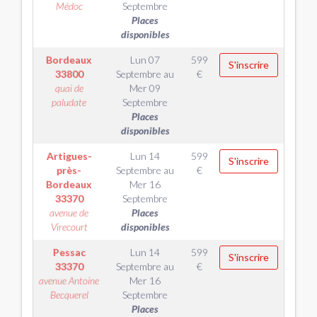
Médoc
Septembre
Places
disponibles
Bordeaux
Lun 07
599
S'inscrire
33800
Septembre
au
€
quai de
Mer 09
paludate
Septembre
Places
disponibles
Artigues-
Lun 14
599
S'inscrire
près-
Septembre
au
€
Bordeaux
Mer 16
33370
Septembre
avenue de
Places
Virecourt
disponibles
Pessac
Lun 14
599
S'inscrire
33370
Septembre
au
€
avenue Antoine
Mer 16
Becquerel
Septembre
Places