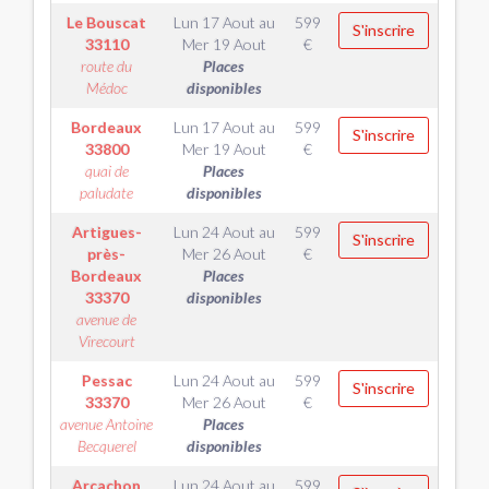
Le Bouscat
Lun 17 Aout
au
599
S'inscrire
33110
Mer 19 Aout
€
route du
Places
Médoc
disponibles
Bordeaux
Lun 17 Aout
au
599
S'inscrire
33800
Mer 19 Aout
€
quai de
Places
paludate
disponibles
Artigues-
Lun 24 Aout
au
599
S'inscrire
près-
Mer 26 Aout
€
Bordeaux
Places
33370
disponibles
avenue de
Virecourt
Pessac
Lun 24 Aout
au
599
S'inscrire
33370
Mer 26 Aout
€
avenue Antoine
Places
Becquerel
disponibles
Arcachon
Lun 24 Aout
au
599