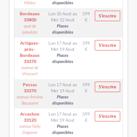
Médoc
disponibles
Bordeaux
Lun 10 Aout
au
599
S'inscrire
33800
Mer 12 Aout
€
quai de
Places
paludate
disponibles
Artigues-
Lun 17 Aout
au
599
S'inscrire
près-
Mer 19 Aout
€
Bordeaux
Places
33370
disponibles
avenue de
Virecourt
Pessac
Lun 17 Aout
au
599
S'inscrire
33370
Mer 19 Aout
€
avenue Antoine
Places
Becquerel
disponibles
Arcachon
Lun 17 Aout
au
599
S'inscrire
33120
Mer 19 Aout
€
avenue Nelly
Places
Deganne
disponibles