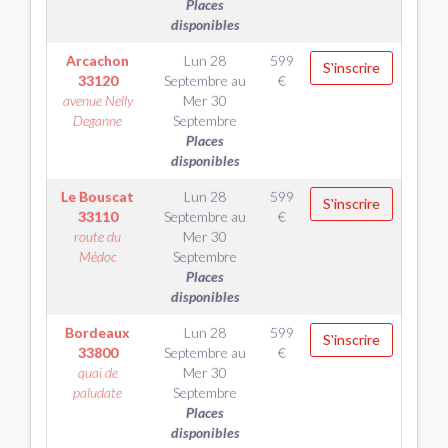
Places
disponibles
Arcachon
Lun 28
599
S'inscrire
33120
Septembre
au
€
avenue Nelly
Mer 30
Deganne
Septembre
Places
disponibles
Le Bouscat
Lun 28
599
S'inscrire
33110
Septembre
au
€
route du
Mer 30
Médoc
Septembre
Places
disponibles
Bordeaux
Lun 28
599
S'inscrire
33800
Septembre
au
€
quai de
Mer 30
paludate
Septembre
Places
disponibles