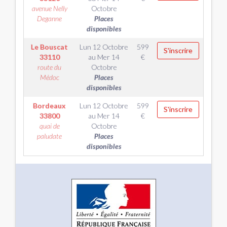
avenue Nelly
Octobre
Deganne
Places
disponibles
Le Bouscat
Lun 12 Octobre
599
S'inscrire
33110
au
Mer 14
€
route du
Octobre
Médoc
Places
disponibles
Bordeaux
Lun 12 Octobre
599
S'inscrire
33800
au
Mer 14
€
quai de
Octobre
paludate
Places
disponibles