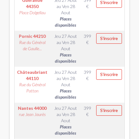
Guérande
Jeu 27 Aout
399
S'inscrire
44350
au
Ven 28
€
Place Dolgellau
Aout
Places
disponibles
Pornic
44210
Jeu 27 Aout
399
S'inscrire
Rue du Général
au
Ven 28
€
de Gaulle...
Aout
Places
disponibles
Châteaubriant
Jeu 27 Aout
399
S'inscrire
44110
au
Ven 28
€
Rue du Général
Aout
Patton
Places
disponibles
Nantes
44000
Jeu 27 Aout
399
S'inscrire
rue Jean Jaurès
au
Ven 28
€
Aout
Places
disponibles