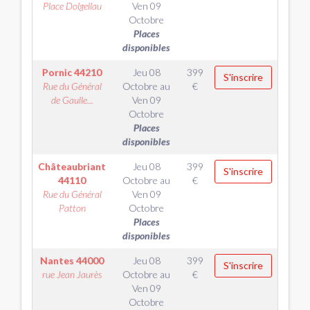
Place Dolgellau
Ven 09
Octobre
Places
disponibles
Pornic
44210
Jeu 08
399
S'inscrire
Rue du Général
Octobre
au
€
de Gaulle...
Ven 09
Octobre
Places
disponibles
Châteaubriant
Jeu 08
399
S'inscrire
44110
Octobre
au
€
Rue du Général
Ven 09
Patton
Octobre
Places
disponibles
Nantes
44000
Jeu 08
399
S'inscrire
rue Jean Jaurès
Octobre
au
€
Ven 09
Octobre