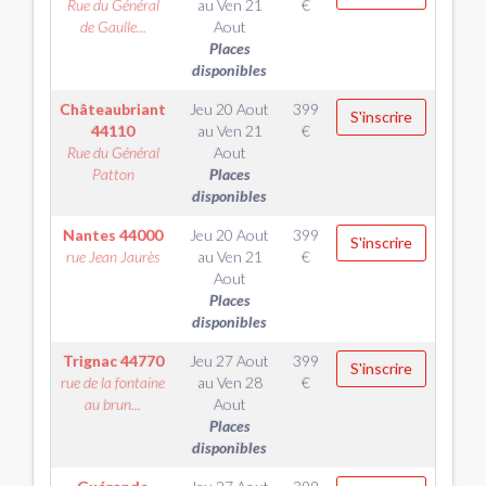
Rue du Général
au
Ven 21
€
de Gaulle...
Aout
Places
disponibles
Châteaubriant
Jeu 20 Aout
399
S'inscrire
44110
au
Ven 21
€
Rue du Général
Aout
Patton
Places
disponibles
Nantes
44000
Jeu 20 Aout
399
S'inscrire
rue Jean Jaurès
au
Ven 21
€
Aout
Places
disponibles
Trignac
44770
Jeu 27 Aout
399
S'inscrire
rue de la fontaine
au
Ven 28
€
au brun...
Aout
Places
disponibles