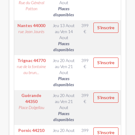
Rue du Général
Aout
Patton
Places
disponibles
Nantes
44000
Jeu 13 Aout
399
S'inscrire
rue Jean Jaurès
au
Ven 14
€
Aout
Places
disponibles
Trignac
44770
Jeu 20 Aout
399
S'inscrire
rue de la fontaine
au
Ven 21
€
au brun...
Aout
Places
disponibles
Guérande
Jeu 20 Aout
399
S'inscrire
44350
au
Ven 21
€
Place Dolgellau
Aout
Places
disponibles
Pornic
44210
Jeu 20 Aout
399
S'inscrire