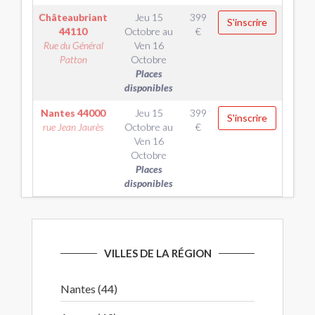
Châteaubriant
Jeu 15
399
S'inscrire
44110
Octobre
au
€
Rue du Général
Ven 16
Patton
Octobre
Places
disponibles
Nantes
44000
Jeu 15
399
S'inscrire
rue Jean Jaurès
Octobre
au
€
Ven 16
Octobre
Places
disponibles
VILLES DE LA RÉGION
Nantes (44)