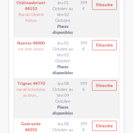
Châteaubriant
Jeu 01
399
S'inscrire
44110
Octobre
au
€
Rue du Général
Ven 02
Patton
Octobre
Places
disponibles
Nantes
44000
Jeu 01
399
S'inscrire
rue Jean Jaurès
Octobre
au
€
Ven 02
Octobre
Places
disponibles
Trignac
44770
Jeu 08
399
S'inscrire
rue de la fontaine
Octobre
au
€
au brun...
Ven 09
Octobre
Places
disponibles
Guérande
Jeu 08
399
S'inscrire
44350
Octobre
au
€