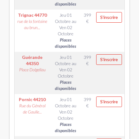
disponibles
Trignac
44770
Jeu 01
399
S'inscrire
rue de la fontaine
Octobre
au
€
au brun...
Ven 02
Octobre
Places
disponibles
Guérande
Jeu 01
399
S'inscrire
44350
Octobre
au
€
Place Dolgellau
Ven 02
Octobre
Places
disponibles
Pornic
44210
Jeu 01
399
S'inscrire
Rue du Général
Octobre
au
€
de Gaulle...
Ven 02
Octobre
Places
disponibles