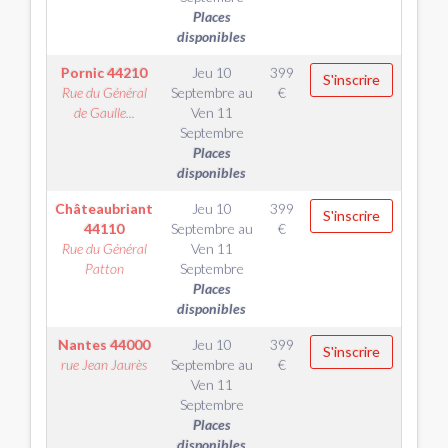
Places
disponibles
Pornic
44210
Jeu 10
399
S'inscrire
Rue du Général
Septembre
au
€
de Gaulle...
Ven 11
Septembre
Places
disponibles
Châteaubriant
Jeu 10
399
S'inscrire
44110
Septembre
au
€
Rue du Général
Ven 11
Patton
Septembre
Places
disponibles
Nantes
44000
Jeu 10
399
S'inscrire
rue Jean Jaurès
Septembre
au
€
Ven 11
Septembre
Places
disponibles