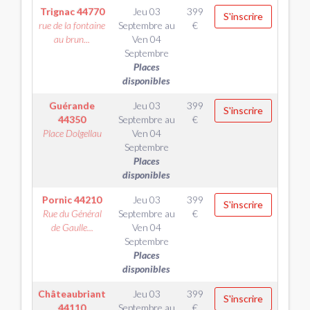
Trignac
44770
Jeu 03
399
S'inscrire
rue de la fontaine
Septembre
au
€
au brun...
Ven 04
Septembre
Places
disponibles
Guérande
Jeu 03
399
S'inscrire
44350
Septembre
au
€
Place Dolgellau
Ven 04
Septembre
Places
disponibles
Pornic
44210
Jeu 03
399
S'inscrire
Rue du Général
Septembre
au
€
de Gaulle...
Ven 04
Septembre
Places
disponibles
Châteaubriant
Jeu 03
399
S'inscrire
44110
Septembre
au
€