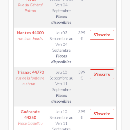
Rue du Général
Ven 04
Patton
Septembre
Places
disponibles
Nantes
44000
Jeu 03
399
S'inscrire
rue Jean Jaurès
Septembre
au
€
Ven 04
Septembre
Places
disponibles
Trignac
44770
Jeu 10
399
S'inscrire
rue de la fontaine
Septembre
au
€
au brun...
Ven 11
Septembre
Places
disponibles
Guérande
Jeu 10
399
S'inscrire
44350
Septembre
au
€
Place Dolgellau
Ven 11
Septembre