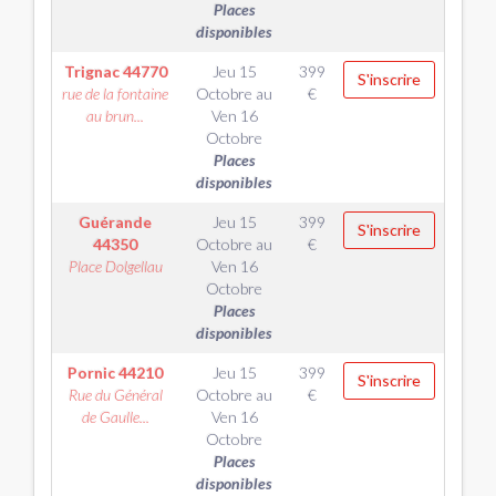
Places
disponibles
Trignac
44770
Jeu 15
399
S'inscrire
rue de la fontaine
Octobre
au
€
au brun...
Ven 16
Octobre
Places
disponibles
Guérande
Jeu 15
399
S'inscrire
44350
Octobre
au
€
Place Dolgellau
Ven 16
Octobre
Places
disponibles
Pornic
44210
Jeu 15
399
S'inscrire
Rue du Général
Octobre
au
€
de Gaulle...
Ven 16
Octobre
Places
disponibles