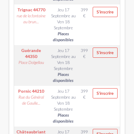
Trignac
44770
Jeu 17
399
S'inscrire
rue de la fontaine
Septembre
au
€
au brun...
Ven 18
Septembre
Places
disponibles
Guérande
Jeu 17
399
S'inscrire
44350
Septembre
au
€
Place Dolgellau
Ven 18
Septembre
Places
disponibles
Pornic
44210
Jeu 17
399
S'inscrire
Rue du Général
Septembre
au
€
de Gaulle...
Ven 18
Septembre
Places
disponibles
Châteaubriant
Jeu 17
399
S'inscrire