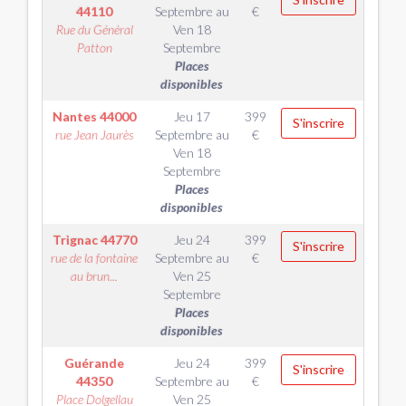
44110
Septembre
au
€
Rue du Général
Ven 18
Patton
Septembre
Places
disponibles
Nantes
44000
Jeu 17
399
S'inscrire
rue Jean Jaurès
Septembre
au
€
Ven 18
Septembre
Places
disponibles
Trignac
44770
Jeu 24
399
S'inscrire
rue de la fontaine
Septembre
au
€
au brun...
Ven 25
Septembre
Places
disponibles
Guérande
Jeu 24
399
S'inscrire
44350
Septembre
au
€
Place Dolgellau
Ven 25