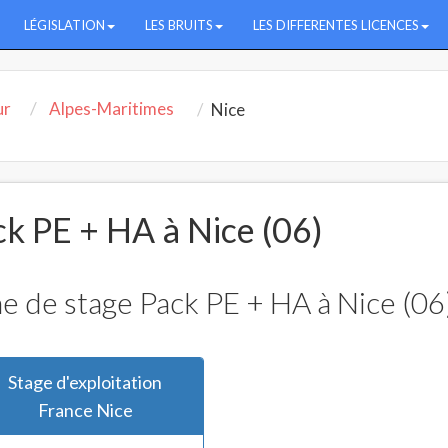
LÉGISLATION
LES BRUITS
LES DIFFERENTES LICENCES
ur
Alpes-Maritimes
Nice
ck PE + HA à Nice (06)
he de stage Pack PE + HA à Nice (06
Stage d'exploitation
France Nice