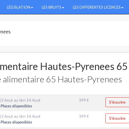
LÉGISLATION
LES BRUITS
LES DIFFERENTES LICENCES
enees
imentaire Hautes-Pyrenees 65
 alimentaire 65 Hautes-Pyrenees
13 Aout
au
Ven 14 Aout
399
€
S'inscrire
Places disponibles
13 Aout
au
Ven 14 Aout
399
€
S'inscrire
Places disponibles