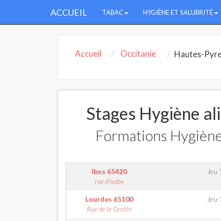
ACCUEIL
TABAC
HYGIÈNE ET SALUBRITÉ
Accueil
Occitanie
Hautes-Pyr
Stages Hygiène al
Formations Hygiène
Ibos
65420
Jeu 
rue d'isaby
Lourdes
65100
Jeu 
Rue de la Grotte