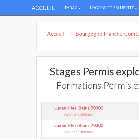
ACCUEIL
TABAC
HYGIÈNE ET SALUBRITÉ
Accueil
Bourgogne-Franche-Comt
Stages Permis expl
Formations Permis ex
Luxeuil-les-Bains
70300
Avenue Labienus
Luxeuil-les-Bains
70300
Avenue Labienus