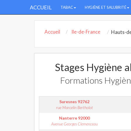
ACCUEIL
TABAC
HYGIÈNE ET SALUBRITÉ
Accueil
Ile-de-France
Hauts-de
Stages Hygiène a
Formations Hygièn
Suresnes
92762
rue Marcelin Bertholot
Nanterre
92000
Avenue Georges Clemenceau