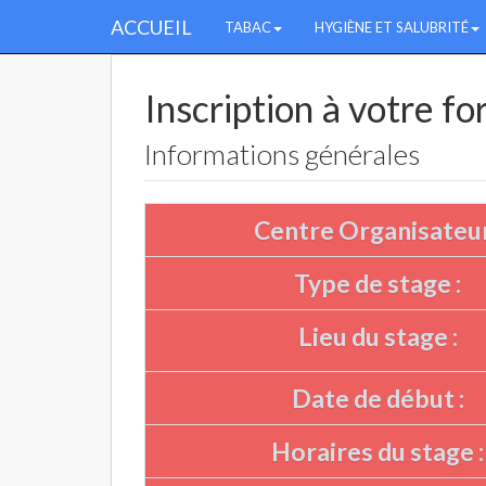
ACCUEIL
TABAC
HYGIÈNE ET SALUBRITÉ
Inscription à votre f
Informations générales
Centre Organisateur
Type de stage :
Lieu du stage :
Date de début :
Horaires du stage :