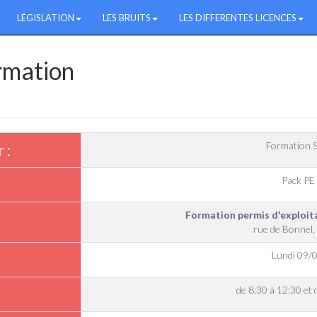
LÉGISLATION
LES BRUITS
LES DIFFERENTES LICENCES
ormation
Formation S
 :
Pack PE
Formation permis d'exploi
rue de Bonnel
Lundi 09/
de 8:30 à 12:30 et 