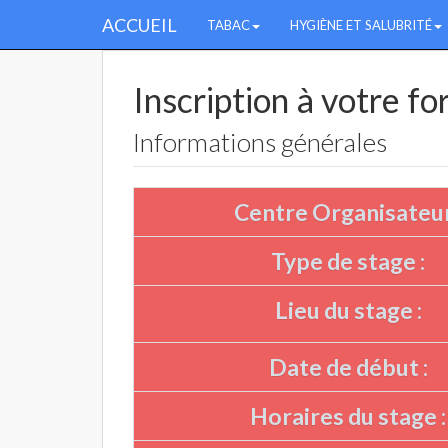
ACCUEIL
TABAC
HYGIÈNE ET SALUBRITÉ
Inscription à votre f
Informations générales
Centre Organisateur
Type de stage :
Lieu du stage :
Date de début :
Horaires du stage :