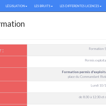
LÉGISLATION
LES BRUITS
LES DIFFERENTES LICENCES
ormation
Formation S
 :
Permis exploita
Formation permis d'exploi
place du Commandant Rivi
Lundi 10/
de 8:30 à 12:30 et 