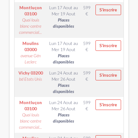
Montluçon
Lun 17 Aout
au
599
S'inscrire
03100
Mer 19 Aout
€
Quai louis
Places
blanc-centre
disponibles
commercial...
Moulins
Lun 17 Aout
au
599
S'inscrire
03000
Mer 19 Aout
€
avenue Gén
Places
Leclerc
disponibles
Vichy
03200
Lun 24 Aout
au
599
S'inscrire
bd Etats Unis
Mer 26 Aout
€
Places
disponibles
Montluçon
Lun 24 Aout
au
599
S'inscrire
03100
Mer 26 Aout
€
Quai louis
Places
blanc-centre
disponibles
commercial...