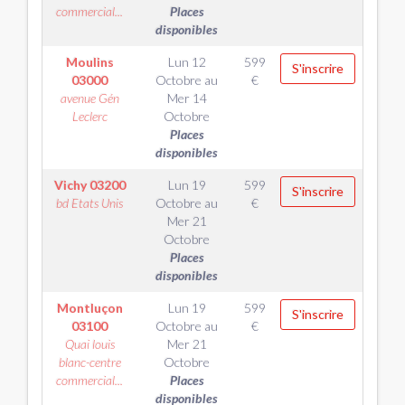
commercial...
Places
disponibles
Moulins
Lun 12
599
S'inscrire
03000
Octobre
au
€
avenue Gén
Mer 14
Leclerc
Octobre
Places
disponibles
Vichy
03200
Lun 19
599
S'inscrire
bd Etats Unis
Octobre
au
€
Mer 21
Octobre
Places
disponibles
Montluçon
Lun 19
599
S'inscrire
03100
Octobre
au
€
Quai louis
Mer 21
blanc-centre
Octobre
commercial...
Places
disponibles