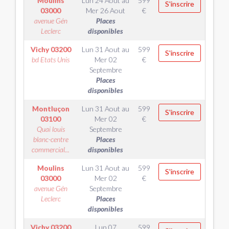
Moulins
Lun 24 Aout
au
599
S'inscrire
03000
Mer 26 Aout
€
avenue Gén
Places
Leclerc
disponibles
Vichy
03200
Lun 31 Aout
au
599
S'inscrire
bd Etats Unis
Mer 02
€
Septembre
Places
disponibles
Montluçon
Lun 31 Aout
au
599
S'inscrire
03100
Mer 02
€
Quai louis
Septembre
blanc-centre
Places
commercial...
disponibles
Moulins
Lun 31 Aout
au
599
S'inscrire
03000
Mer 02
€
avenue Gén
Septembre
Leclerc
Places
disponibles
Vichy
03200
Lun 07
599