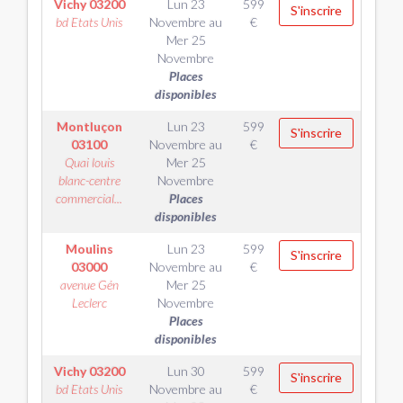
Vichy
03200
Lun 23
599
S'inscrire
bd Etats Unis
Novembre
au
€
Mer 25
Novembre
Places
disponibles
Montluçon
Lun 23
599
S'inscrire
03100
Novembre
au
€
Quai louis
Mer 25
blanc-centre
Novembre
commercial...
Places
disponibles
Moulins
Lun 23
599
S'inscrire
03000
Novembre
au
€
avenue Gén
Mer 25
Leclerc
Novembre
Places
disponibles
Vichy
03200
Lun 30
599
S'inscrire
bd Etats Unis
Novembre
au
€