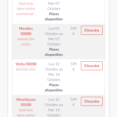
Quai louis
Mer 07
blanc-centre
Octobre
commercial...
Places
disponibles
Moulins
Lun 05
599
S'inscrire
03000
Octobre
au
€
avenue Gén
Mer 07
Leclerc
Octobre
Places
disponibles
Vichy
03200
Lun 12
599
S'inscrire
bd Etats Unis
Octobre
au
€
Mer 14
Octobre
Places
disponibles
Montluçon
Lun 12
599
S'inscrire
03100
Octobre
au
€
Quai louis
Mer 14
blanc-centre
Octobre