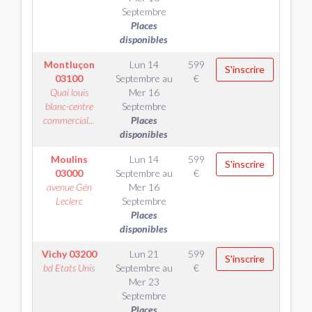
Septembre
Places
disponibles
Montluçon
Lun 14
599
S'inscrire
03100
Septembre
au
€
Quai louis
Mer 16
blanc-centre
Septembre
commercial...
Places
disponibles
Moulins
Lun 14
599
S'inscrire
03000
Septembre
au
€
avenue Gén
Mer 16
Leclerc
Septembre
Places
disponibles
Vichy
03200
Lun 21
599
S'inscrire
bd Etats Unis
Septembre
au
€
Mer 23
Septembre
Places