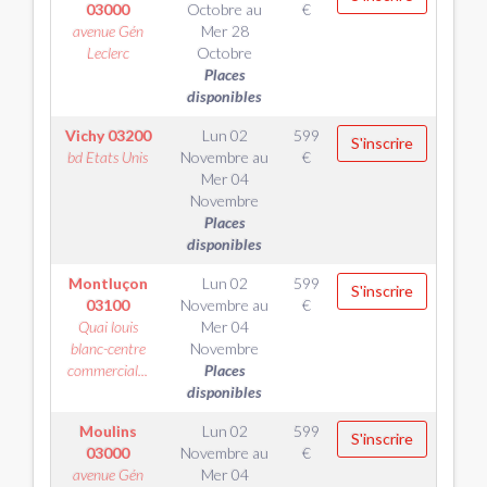
03000
Octobre
au
€
avenue Gén
Mer 28
Leclerc
Octobre
Places
disponibles
Vichy
03200
Lun 02
599
S'inscrire
bd Etats Unis
Novembre
au
€
Mer 04
Novembre
Places
disponibles
Montluçon
Lun 02
599
S'inscrire
03100
Novembre
au
€
Quai louis
Mer 04
blanc-centre
Novembre
commercial...
Places
disponibles
Moulins
Lun 02
599
S'inscrire
03000
Novembre
au
€
avenue Gén
Mer 04