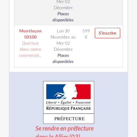
Mer 02
Décembre
Places
disponibles
Montluçon
Lun 30
599
S'inscrire
03100
Novembre
au
€
Quai louis
Mer 02
blanc-centre
Décembre
commercial...
Places
disponibles
Se rendre en préfecture
dans le Allier (03)