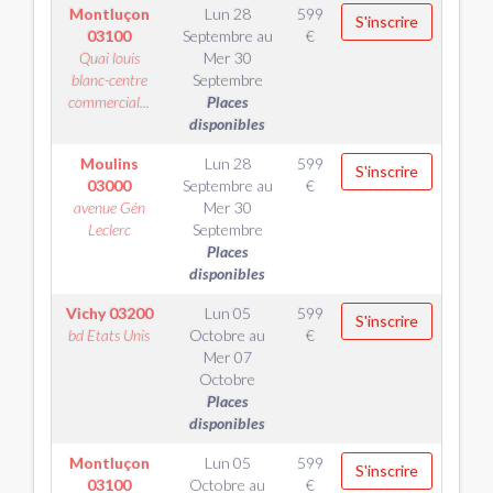
Montluçon
Lun 28
599
S'inscrire
03100
Septembre
au
€
Quai louis
Mer 30
blanc-centre
Septembre
commercial...
Places
disponibles
Moulins
Lun 28
599
S'inscrire
03000
Septembre
au
€
avenue Gén
Mer 30
Leclerc
Septembre
Places
disponibles
Vichy
03200
Lun 05
599
S'inscrire
bd Etats Unis
Octobre
au
€
Mer 07
Octobre
Places
disponibles
Montluçon
Lun 05
599
S'inscrire
03100
Octobre
au
€