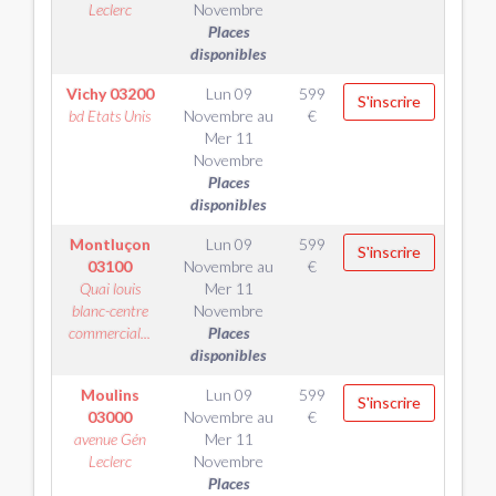
Leclerc
Novembre
Places
disponibles
Vichy
03200
Lun 09
599
S'inscrire
bd Etats Unis
Novembre
au
€
Mer 11
Novembre
Places
disponibles
Montluçon
Lun 09
599
S'inscrire
03100
Novembre
au
€
Quai louis
Mer 11
blanc-centre
Novembre
commercial...
Places
disponibles
Moulins
Lun 09
599
S'inscrire
03000
Novembre
au
€
avenue Gén
Mer 11
Leclerc
Novembre
Places