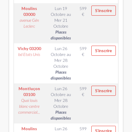
Moulins
Lun 19
599
S'inscrire
03000
Octobre
au
€
avenue Gén
Mer 21
Leclerc
Octobre
Places
disponibles
Vichy
03200
Lun 26
599
S'inscrire
bd Etats Unis
Octobre
au
€
Mer 28
Octobre
Places
disponibles
Montluçon
Lun 26
599
S'inscrire
03100
Octobre
au
€
Quai louis
Mer 28
blanc-centre
Octobre
commercial...
Places
disponibles
Moulins
Lun 26
599
S'inscrire