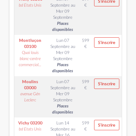
S'inscrire
bd Etats Unis
Septembre
au
€
Mer 09
Septembre
Places
disponibles
Montluçon
Lun 07
599
S'inscrire
03100
Septembre
au
€
Quai louis
Mer 09
blanc-centre
Septembre
commercial...
Places
disponibles
Moulins
Lun 07
599
S'inscrire
03000
Septembre
au
€
avenue Gén
Mer 09
Leclerc
Septembre
Places
disponibles
Vichy
03200
Lun 14
599
S'inscrire
bd Etats Unis
Septembre
au
€
Mer 16