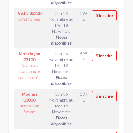
disponibles
Vichy
03200
Lun 16
599
S'inscrire
bd Etats Unis
Novembre
au
€
Mer 18
Novembre
Places
disponibles
Montluçon
Lun 16
599
S'inscrire
03100
Novembre
au
€
Quai louis
Mer 18
blanc-centre
Novembre
commercial...
Places
disponibles
Moulins
Lun 16
599
S'inscrire
03000
Novembre
au
€
avenue Gén
Mer 18
Leclerc
Novembre
Places
disponibles