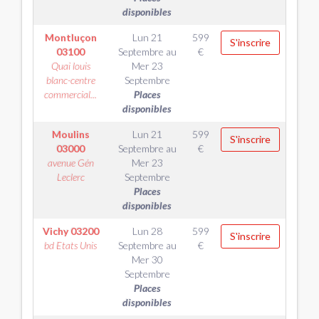
disponibles
Montluçon
Lun 21
599
S'inscrire
03100
Septembre
au
€
Quai louis
Mer 23
blanc-centre
Septembre
commercial...
Places
disponibles
Moulins
Lun 21
599
S'inscrire
03000
Septembre
au
€
avenue Gén
Mer 23
Leclerc
Septembre
Places
disponibles
Vichy
03200
Lun 28
599
S'inscrire
bd Etats Unis
Septembre
au
€
Mer 30
Septembre
Places
disponibles