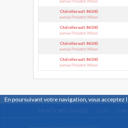
avenue Président Wilson
Châtellerault
86100
avenue Président Wilson
Châtellerault
86100
avenue Président Wilson
Châtellerault
86100
avenue Président Wilson
Châtellerault
86100
avenue Président Wilson
En poursuivant votre navigation, vous acceptez l
MENTIONS LÉGALES
CGV
CON
www.permis-de-exploitation.fr © 2017