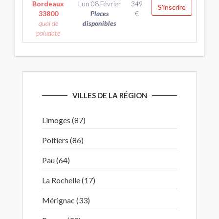
Bordeaux
Lun 08 Février
349
S'inscrire
33800
Places
€
quai de
disponibles
paludate
VILLES DE LA RÉGION
Limoges (87)
Poitiers (86)
Pau (64)
La Rochelle (17)
Mérignac (33)