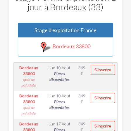
jour à Bordeaux (33)
Stage d'exploitation France
Bordeaux 33800
Bordeaux
Lun 10 Aout
349
S'inscrire
33800
Places
€
quai de
disponibles
paludate
Bordeaux
Lun 10 Aout
349
S'inscrire
33800
Places
€
quai de
disponibles
paludate
Bordeaux
Lun 17 Aout
349
S'inscrire
33800
Places
€