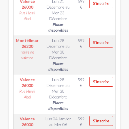
Valence
Lun 21
599
S'inscrire
26000
Décembre
au
€
Rue Henri
Mer 23
Abel
Décembre
Places
disponibles
Montélimar
Lun 28
599
S'inscrire
26200
Décembre
au
€
route de
Mer 30
valence
Décembre
Places
disponibles
Valence
Lun 28
599
S'inscrire
26000
Décembre
au
€
Rue Henri
Mer 30
Abel
Décembre
Places
disponibles
Valence
Lun 04 Janvier
599
S'inscrire
26000
au
Mer 06
€