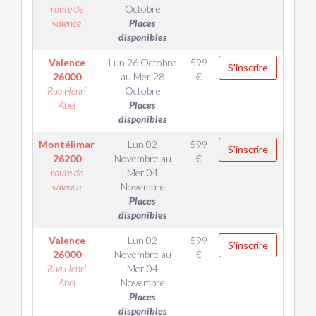
route de
Octobre
valence
Places
disponibles
Valence
Lun 26 Octobre
599
S'inscrire
26000
au
Mer 28
€
Rue Henri
Octobre
Abel
Places
disponibles
Montélimar
Lun 02
599
S'inscrire
26200
Novembre
au
€
route de
Mer 04
valence
Novembre
Places
disponibles
Valence
Lun 02
599
S'inscrire
26000
Novembre
au
€
Rue Henri
Mer 04
Abel
Novembre
Places
disponibles