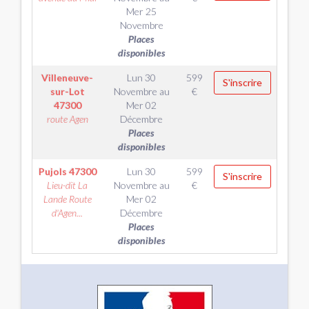
Mer 25
Novembre
Places
disponibles
Villeneuve-
Lun 30
599
S'inscrire
sur-Lot
Novembre
au
€
47300
Mer 02
route Agen
Décembre
Places
disponibles
Pujols
47300
Lun 30
599
S'inscrire
Lieu-dit La
Novembre
au
€
Lande Route
Mer 02
d'Agen...
Décembre
Places
disponibles