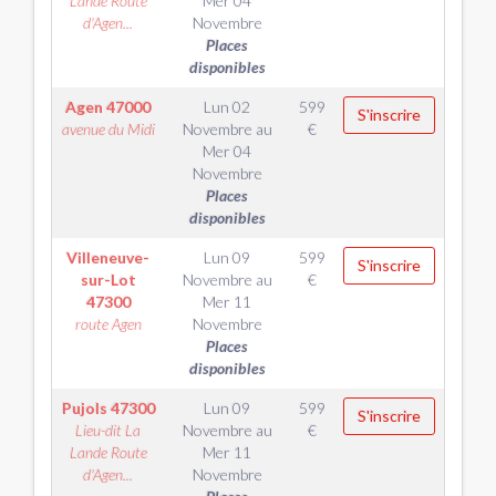
Lande Route
Mer 04
d'Agen...
Novembre
Places
disponibles
Agen
47000
Lun 02
599
S'inscrire
avenue du Midi
Novembre
au
€
Mer 04
Novembre
Places
disponibles
Villeneuve-
Lun 09
599
S'inscrire
sur-Lot
Novembre
au
€
47300
Mer 11
route Agen
Novembre
Places
disponibles
Pujols
47300
Lun 09
599
S'inscrire
Lieu-dit La
Novembre
au
€
Lande Route
Mer 11
d'Agen...
Novembre