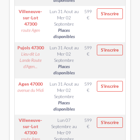
disponibles
Villeneuve-
Lun 31 Aout
au
599
S'inscrire
sur-Lot
Mer 02
€
47300
Septembre
route Agen
Places
disponibles
Pujols
47300
Lun 31 Aout
au
599
S'inscrire
Lieu-dit La
Mer 02
€
Lande Route
Septembre
d'Agen...
Places
disponibles
Agen
47000
Lun 31 Aout
au
599
S'inscrire
avenue du Midi
Mer 02
€
Septembre
Places
disponibles
Villeneuve-
Lun 07
599
S'inscrire
sur-Lot
Septembre
au
€
47300
Mer 09
route Agen
Septembre