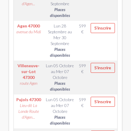
d'Agen...
Septembre
Places
disponibles
Agen
47000
Lun 28
599
S'inscrire
avenue du Midi
Septembre
au
€
Mer 30
Septembre
Places
disponibles
Villeneuve-
Lun 05 Octobre
599
S'inscrire
sur-Lot
au
Mer 07
€
47300
Octobre
route Agen
Places
disponibles
Pujols
47300
Lun 05 Octobre
599
S'inscrire
Lieu-dit La
au
Mer 07
€
Lande Route
Octobre
d'Agen...
Places
disponibles