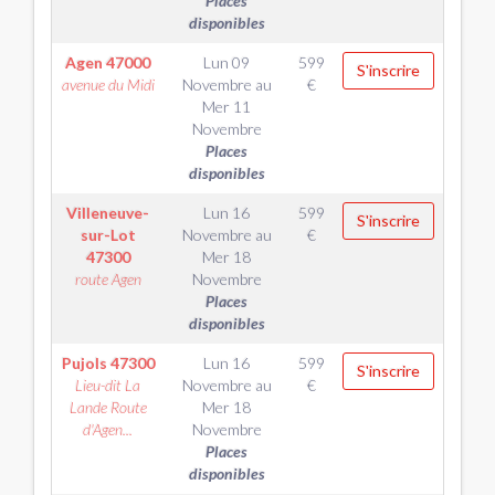
Places
disponibles
Agen
47000
Lun 09
599
S'inscrire
avenue du Midi
Novembre
au
€
Mer 11
Novembre
Places
disponibles
Villeneuve-
Lun 16
599
S'inscrire
sur-Lot
Novembre
au
€
47300
Mer 18
route Agen
Novembre
Places
disponibles
Pujols
47300
Lun 16
599
S'inscrire
Lieu-dit La
Novembre
au
€
Lande Route
Mer 18
d'Agen...
Novembre
Places
disponibles