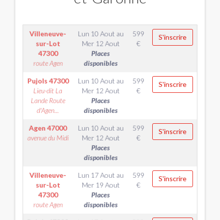
Villeneuve-
Lun 10 Aout
au
599
S'inscrire
sur-Lot
Mer 12 Aout
€
47300
Places
route Agen
disponibles
Pujols
47300
Lun 10 Aout
au
599
S'inscrire
Lieu-dit La
Mer 12 Aout
€
Lande Route
Places
d'Agen...
disponibles
Agen
47000
Lun 10 Aout
au
599
S'inscrire
avenue du Midi
Mer 12 Aout
€
Places
disponibles
Villeneuve-
Lun 17 Aout
au
599
S'inscrire
sur-Lot
Mer 19 Aout
€
47300
Places
route Agen
disponibles