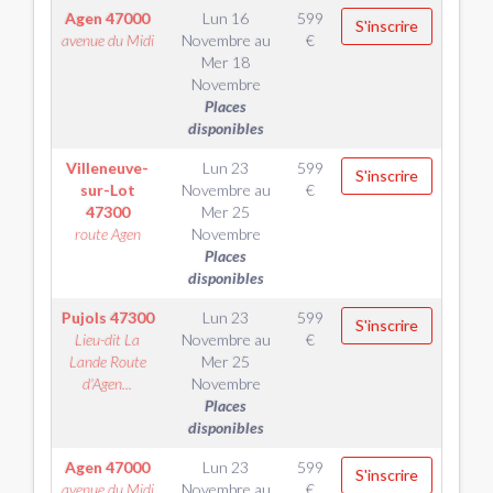
Agen
47000
Lun 16
599
S'inscrire
avenue du Midi
Novembre
au
€
Mer 18
Novembre
Places
disponibles
Villeneuve-
Lun 23
599
S'inscrire
sur-Lot
Novembre
au
€
47300
Mer 25
route Agen
Novembre
Places
disponibles
Pujols
47300
Lun 23
599
S'inscrire
Lieu-dit La
Novembre
au
€
Lande Route
Mer 25
d'Agen...
Novembre
Places
disponibles
Agen
47000
Lun 23
599
S'inscrire
avenue du Midi
Novembre
au
€