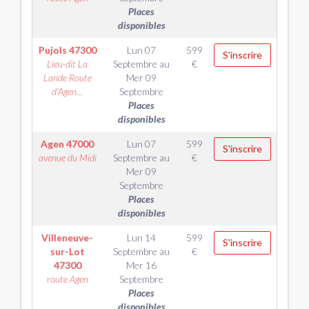
Places
disponibles
Pujols
47300
Lun 07
599
S'inscrire
Lieu-dit La
Septembre
au
€
Lande Route
Mer 09
d'Agen...
Septembre
Places
disponibles
Agen
47000
Lun 07
599
S'inscrire
avenue du Midi
Septembre
au
€
Mer 09
Septembre
Places
disponibles
Villeneuve-
Lun 14
599
S'inscrire
sur-Lot
Septembre
au
€
47300
Mer 16
route Agen
Septembre
Places
disponibles